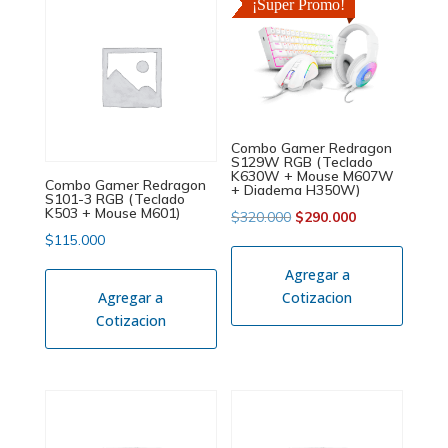
¡Super Promo!
Combo Gamer Redragon
S129W RGB (Teclado
K630W + Mouse M607W
Combo Gamer Redragon
+ Diadema H350W)
S101-3 RGB (Teclado
K503 + Mouse M601)
El
El
$
320.000
$
290.000
$
115.000
precio
precio
original
actual
Agregar a
era:
es:
Agregar a
Cotizacion
Cotizacion
$320.000.
$290.000.