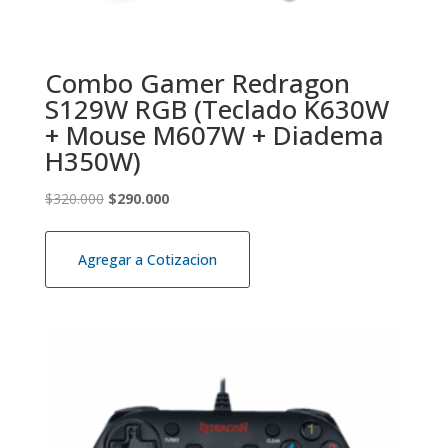
Combo Gamer Redragon
S129W RGB (Teclado K630W
+ Mouse M607W + Diadema
H350W)
El
El
$
320.000
$
290.000
precio
precio
original
actual
Agregar a Cotizacion
era:
es:
$320.000.
$290.000.