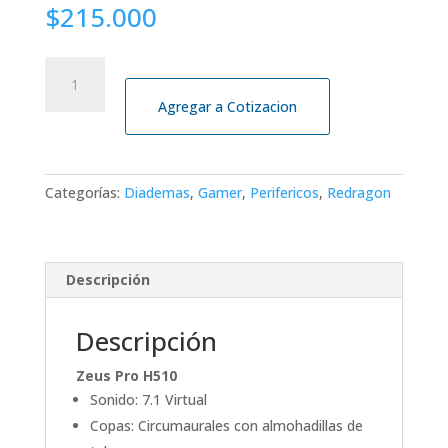
$
215.000
DIADEMA
REDRAGON
Agregar a Cotizacion
H510W
ZEUS
PRO
BLANCA
Categorías:
Diademas
,
Gamer
,
Perifericos
,
Redragon
INALAMBRICA
7.1mm
cantidad
Descripción
Descripción
Zeus Pro H510
Sonido: 7.1 Virtual
Copas: Circumaurales con almohadillas de