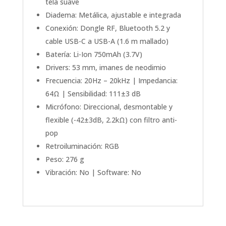
tela suave
Diadema: Metálica, ajustable e integrada
Conexión: Dongle RF, Bluetooth 5.2 y
cable USB-C a USB-A (1.6 m mallado)
Batería: Li-Ion 750mAh (3.7V)
Drivers: 53 mm, imanes de neodimio
Frecuencia: 20Hz – 20kHz | Impedancia:
64Ω | Sensibilidad: 111±3 dB
Micrófono: Direccional, desmontable y
flexible (-42±3dB, 2.2kΩ) con filtro anti-
pop
Retroiluminación: RGB
Peso: 276 g
Vibración: No | Software: No