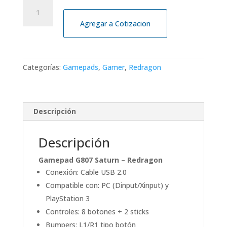
GAME
PAD
Agregar a Cotizacion
REDRAGON
PC
PS3
G807
Categorías:
Gamepads
,
Gamer
,
Redragon
SATURN
cantidad
Descripción
Descripción
Gamepad G807 Saturn – Redragon
Conexión: Cable USB 2.0
Compatible con: PC (Dinput/Xinput) y
PlayStation 3
Controles: 8 botones + 2 sticks
Bumpers: L1/R1 tipo botón